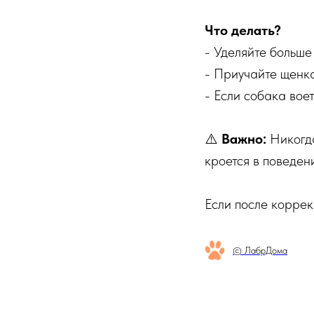
Что делать?
- Уделяйте больше
- Приучайте щенка
- Если собака вое
⚠️
Важно:
Никогда
кроется в поведен
Если после коррек
© ЛабрДома