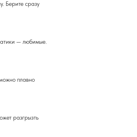
у. Берите сразу
натики — любимые.
 можно плавно
может разгрызть