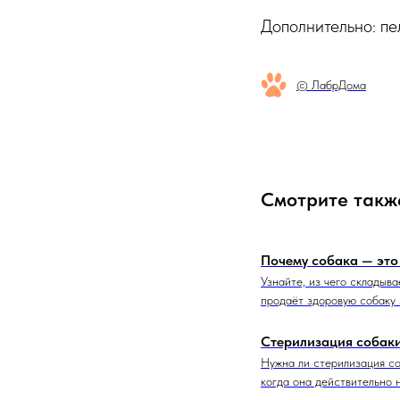
Дополнительно: пе
© ЛабрДома
Смотрите такж
Почему собака — это
Узнайте, из чего складыв
продаёт здоровую собаку 
Стерилизация собаки
Нужна ли стерилизация со
когда она действительно 