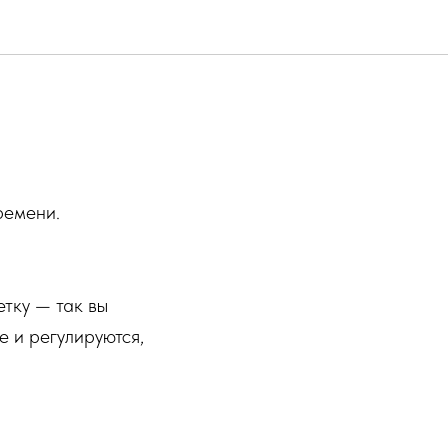
ремени.
етку — так вы
 и регулируются,