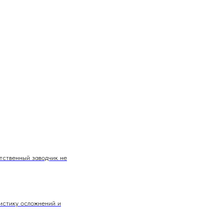
етственный заводчик не
истику осложнений и