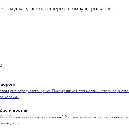
лёнки для туалета, когтерез, шампунь, расчёска.
е
 дорого
ается цена породистого щенка. Почему низкая стоимость — это риск, а отв
за копейки.
: за и против
баке без племенного использования? Рассматриваем риски операции, стат
необходима.